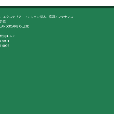
、エクステリア、マンション樹木、庭園メンテナンス
造園
LANDSCAPE Co,LTD.
切3-32-8
4-9991
4-9993