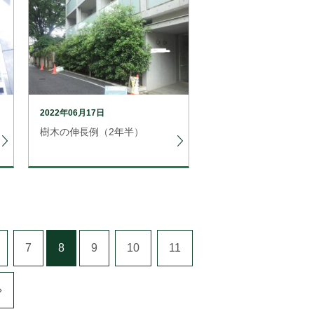
2022年06月17日
樹木の伸長例（2年半）
7
8
9
10
11
»