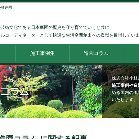
小林造園
の芸術文化である日本庭園の歴史を守り育てていくと共に、
タルコーディネーターとして快適な生活空間創出への貢献を目指してい
施工事例集
造園コラム
株式会社小林
施工事例や造
める国内の風
いたします。
造園コラム に関する記事