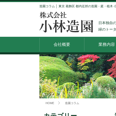
造園コラム │ 東京 葛飾区 都内近郊の造園・庭・植木 
日本独自
緑のトー
会社概要
業務内容
HOME
造園コラム
カテゴリー