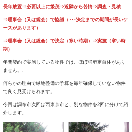
長年放置⇒必要以上に繁茂⇒近隣から苦情⇒調査・見積
⇒理事会（又は総会）で協議（･･･決定までの期間が長いケ
ースがあります）
⇒理事会（又は総会）で決定（寒い時期）⇒実施（寒い時
期）
年間契約で実施している物件では、ほぼ強剪定自体があり
ません。、
何らかの理由で緑地整備の予算を毎年確保していない物件
で良く見受けられます。
今回は調布市次回は西東京市と、別な物件を2回に分けて紹
介します。