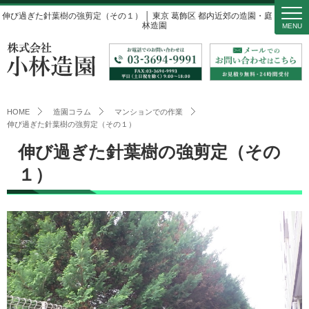
伸び過ぎた針葉樹の強剪定（その１） │ 東京 葛飾区 都内近郊の造園・庭・植木 小
林造園
MENU
HOME
造園コラム
マンションでの作業
伸び過ぎた針葉樹の強剪定（その１）
伸び過ぎた針葉樹の強剪定（その
１）