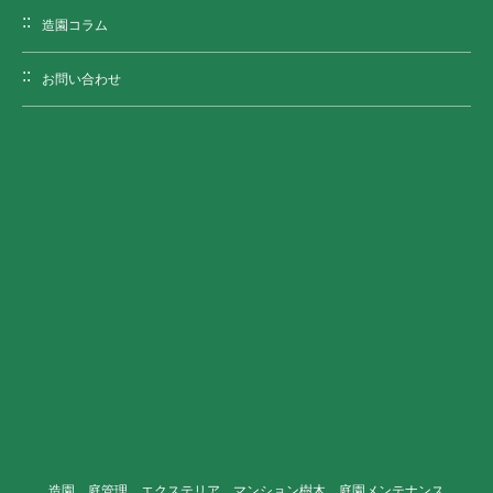
造園コラム
お問い合わせ
造園、庭管理、エクステリア、マンション樹木、庭園メンテナンス