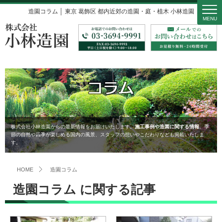
造園コラム │ 東京 葛飾区 都内近郊の造園・庭・植木 小林造園
MENU
株式会社小林造園からの最新情報をお届けいたします。
施工事例や造園に関する情報
、季
節の自然や四季が楽しめる国内の風景、スタッフの想いやこだわりなども掲載いたしま
す。
HOME
造園コラム
造園コラム に関する記事