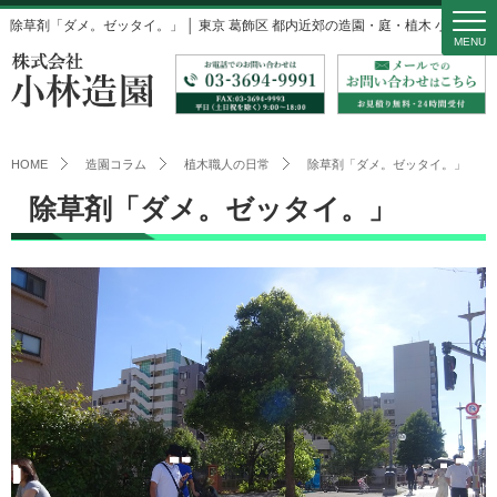
除草剤「ダメ。ゼッタイ。」 │ 東京 葛飾区 都内近郊の造園・庭・植木 小林造園
MENU
HOME
造園コラム
植木職人の日常
除草剤「ダメ。ゼッタイ。」
除草剤「ダメ。ゼッタイ。」