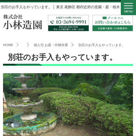
別荘のお手入もやっています。 │ 東京 葛飾区 都内近郊の造園・庭・植木 小林造園
MENU
HOME
個人宅 お庭・外構作業
別荘のお手入もやっています。
別荘のお手入もやっています。