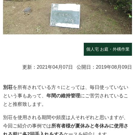
個人宅 お庭・外構作業
更新：2021年04月07日 公開日：2019年08月09日
別荘
を所有されている方々にとっては、毎日使っていない
という事もあって、
年間の維持管理
にご苦労されているこ
とと推察致します。
別荘を使用される期間や頻度は人それぞれと思いますが、
今回ご紹介の事例では
所有者様が夏休みと冬休みに使用さ
れる前に各2回手入れをする
ケースを紹介します。