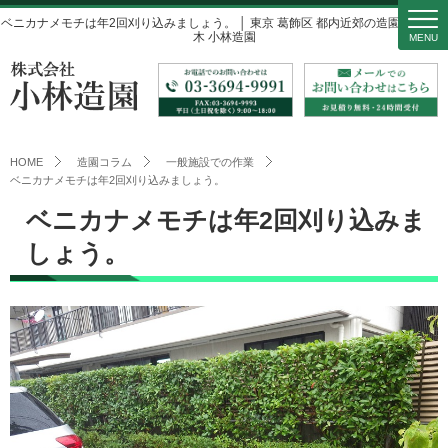
ベニカナメモチは年2回刈り込みましょう。 │ 東京 葛飾区 都内近郊の造園・庭・植
木 小林造園
MENU
HOME
造園コラム
一般施設での作業
ベニカナメモチは年2回刈り込みましょう。
ベニカナメモチは年2回刈り込みま
しょう。