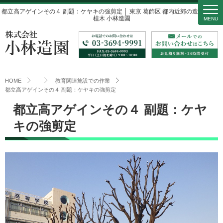
都立高アゲインその４ 副題：ケヤキの強剪定 │ 東京 葛飾区 都内近郊の造園・庭・
植木 小林造園
MENU
HOME
教育関連施設での作業
都立高アゲインその４ 副題：ケヤキの強剪定
都立高アゲインその４ 副題：ケヤ
キの強剪定