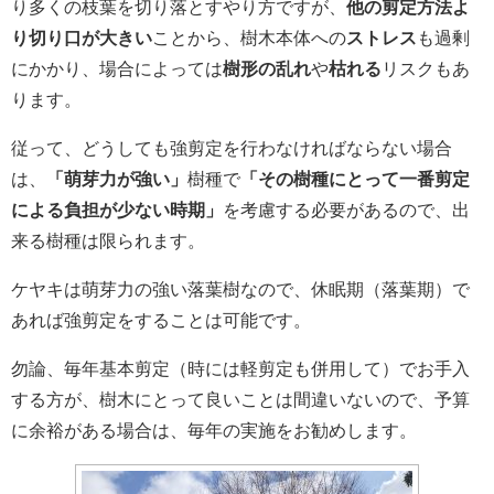
り多くの枝葉を切り落とすやり方ですが、
他の剪定方法よ
り切り口が大きい
ことから、樹木本体への
ストレス
も過剰
にかかり、場合によっては
樹形の乱れ
や
枯れる
リスクもあ
ります。
従って、どうしても強剪定を行わなければならない場合
は、
「萌芽力が強い」
樹種で
「その樹種にとって一番剪定
による負担が少ない時期」
を考慮する必要があるので、出
来る樹種は限られます。
ケヤキは萌芽力の強い落葉樹なので、休眠期（落葉期）で
あれば強剪定をすることは可能です。
勿論、毎年基本剪定（時には軽剪定も併用して）でお手入
する方が、樹木にとって良いことは間違いないので、予算
に余裕がある場合は、毎年の実施をお勧めします。