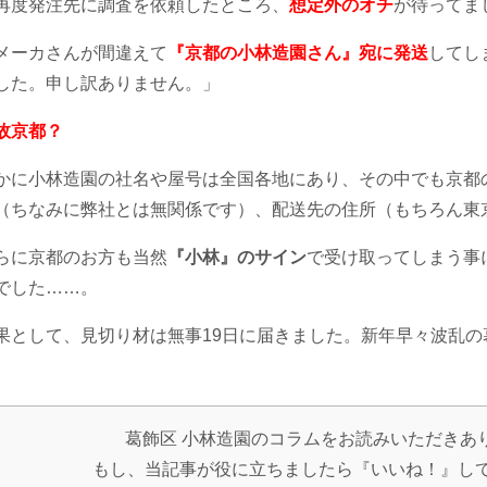
再度発注先に調査を依頼したところ、
想定外のオチ
が待ってま
メーカさんが間違えて
『京都の小林造園さん』宛に発送
してし
した。申し訳ありません。」
故京都？
かに小林造園の社名や屋号は全国各地にあり、その中でも京都
（ちなみに弊社とは無関係です）、配送先の住所（もちろん東
らに京都のお方も当然
『小林』のサイン
で受け取ってしまう事
でした……。
果として、見切り材は無事19日に届きました。新年早々波乱の幕開
葛飾区 小林造園のコラムをお読みいただきあ
もし、当記事が役に立ちましたら『いいね！』し