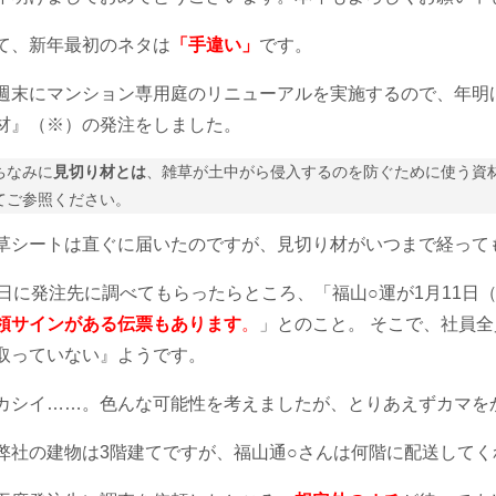
て、新年最初のネタは
「手違い」
です。
週末にマンション専用庭のリニューアルを実施するので、年明
材』（※）の発注をしました。
ちなみに
見切り材とは
、
雑草が土中がら侵入するのを防ぐために使う資
てご参照ください。
草シートは直ぐに届いたのですが、見切り材がいつまで経って
8日に発注先に調べてもらったらところ、「福山○運が1月11日（
領サインがある伝票もあります
。
」とのこと。 そこで、社員
取っていない』ようです。
カシイ……。色んな可能性を考えましたが、とりあえずカマを
弊社の建物は3階建てですが、福山通○さんは何階に配送してく