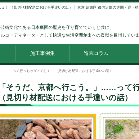
！ （見切り材配送における手違いの話） │ 東京 葛飾区 都内近郊の造園・庭・植
の芸術文化である日本庭園の歴史を守り育てていくと共に、
タルコーディネーターとして快適な生活空間創出への貢献を目指してい
施工事例集
造園コラム
。」……って行っちゃダメでしょ！ （見切り材配送における手違いの話）
「そうだ、京都へ行こう。」……って
（見切り材配送における手違いの話）