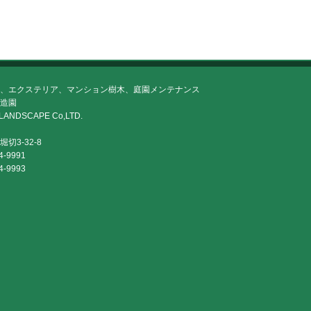
、エクステリア、マンション樹木、庭園メンテナンス
造園
LANDSCAPE Co,LTD.
切3-32-8
4-9991
4-9993