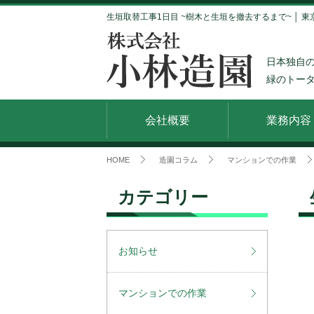
生垣取替工事1日目 ~樹木と生垣を撤去するまで~ │ 東
日本独自
緑のトー
会社概要
業務内容
HOME
造園コラム
マンションでの作業
カテゴリー
お知らせ
マンションでの作業