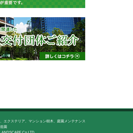
、エクステリア、マンション樹木、庭園メンテナンス
造園
LANDSCAPE Co,LTD.