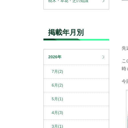
樹木・草花・芝の知識
掲載年月別
先
2026年
こ
時
7月(2)
今
6月(2)
5月(1)
4月(3)
3月(1)