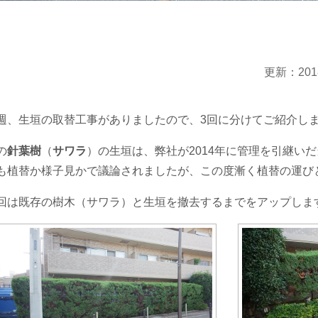
更新：201
週、生垣の取替工事がありましたので、3回に分けてご紹介し
の
針葉樹
（
サワラ
）の生垣は、弊社が2014年に管理を引継い
も植替か様子見かで議論されましたが、この度漸く植替の運び
回は既存の樹木（サワラ）と生垣を撤去するまでをアップしま