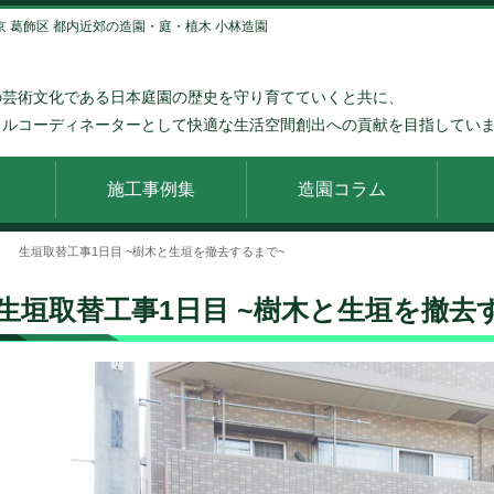
京 葛飾区 都内近郊の造園・庭・植木 小林造園
の芸術文化である日本庭園の歴史を守り育てていくと共に、
タルコーディネーターとして快適な生活空間創出への貢献を目指してい
施工事例集
造園コラム
生垣取替工事1日目 ~樹木と生垣を撤去するまで~
生垣取替工事1日目 ~樹木と生垣を撤去