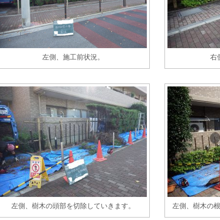
左側、施工前状況。
右
左側、樹木の頭部を切除していきます。
左側、樹木の