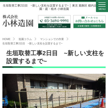
生垣取替工事2日目 ~新しい支柱を設置するまで~ │ 東京 葛飾区 都内近郊の造
園・庭・植木 小林造園
MENU
HOME
造園コラム
マンションでの作業
生垣取替工事2日目 ~新しい支柱を設置するまで~
生垣取替工事2日目 ~新しい支柱を
設置するまで~