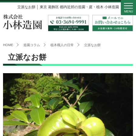
立派なお餅 │ 東京 葛飾区 都内近郊の造園・庭・植木 小林造園
MENU
HOME
造園コラム
植木職人の日常
立派なお餅
立派なお餅