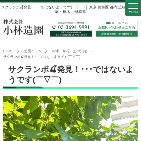
サクランボ🍒発見！･･･ではないようです(￣▽￣) │ 東京 葛飾区 都内近郊の造園・
庭・植木 小林造園
MENU
HOME
造園コラム
樹木・草花・芝の知識
サクランボ🍒発見！･･･ではないようです(￣▽￣)
サクランボ🍒発見！･･･ではないよ
うです(￣▽￣)