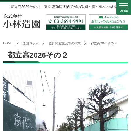
都立高2026その２ │ 東京 葛飾区 都内近郊の造園・庭・植木 小林造園
MENU
HOME
造園コラム
教育関連施設での作業
都立高2026その２
都立高2026その２