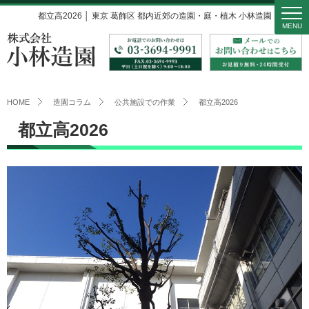
都立高2026 │ 東京 葛飾区 都内近郊の造園・庭・植木 小林造園
MENU
HOME
造園コラム
公共施設での作業
都立高2026
都立高2026