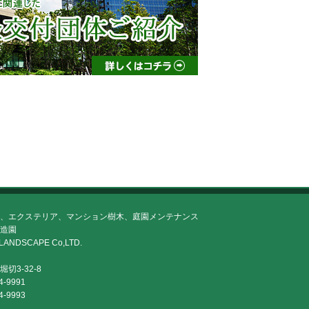
、エクステリア、マンション樹木、庭園メンテナンス
造園
LANDSCAPE Co,LTD.
切3-32-8
4-9991
4-9993