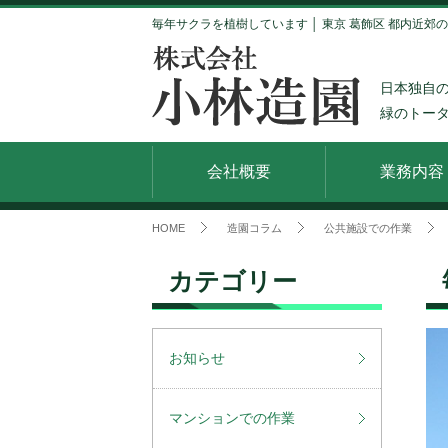
毎年サクラを植樹しています │ 東京 葛飾区 都内近郊
日本独自
緑のトー
会社概要
業務内容
HOME
造園コラム
公共施設での作業
カテゴリー
お知らせ
マンションでの作業