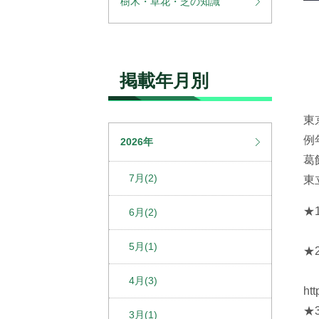
樹木・草花・芝の知識
掲載年月別
東
例
2026年
葛
7月(2)
東
★
6月(2)
お
5月(1)
★
を
4月(3)
ht
★
3月(1)