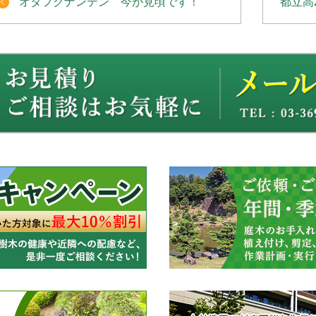
オタフクナンテン 今が見頃です！
都立高2