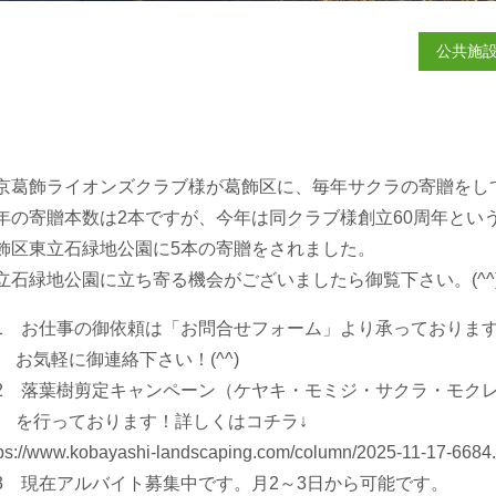
公共施
京葛飾ライオンズクラブ様が葛飾区に、毎年サクラの寄贈をし
年の寄贈本数は2本ですが、今年は同クラブ様創立60周年とい
飾区東立石緑地公園に5本の寄贈をされました。
立石緑地公園に立ち寄る機会がございましたら御覧下さい。(^^
1 お仕事の御依頼は「お問合せフォーム」より承っておりま
気軽に御連絡下さい！(^^)
2 落葉樹剪定キャンペーン（ケヤキ・モミジ・サクラ・モク
行っております！詳しくはコチラ↓
tps://www.kobayashi-landscaping.com/column/2025-11-17-6684.
3 現在アルバイト募集中です。月2～3日から可能です。