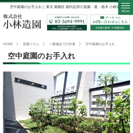
空中庭園のお手入れ │ 東京 葛飾区 都内近郊の造園・庭・植木 小林造園
MENU
HOME
造園コラム
一般施設での作業
空中庭園のお手入れ
空中庭園のお手入れ