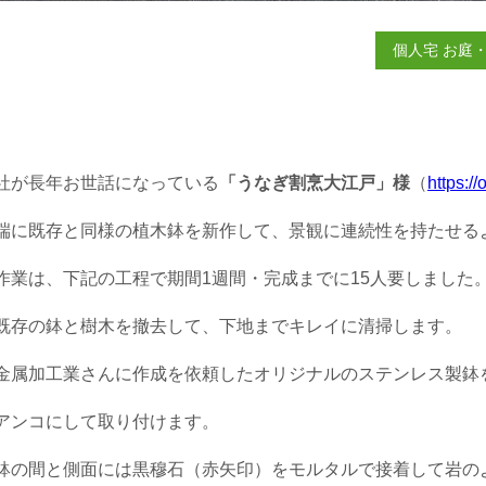
個人宅 お庭
社が長年お世話になっている
「うなぎ割烹大江戸」様
（
https://
端に既存と同様の植木鉢を新作して、景観に連続性を持たせる
作業は、下記の工程で期間1週間・完成までに15人要しました
既存の鉢と樹木を撤去して、下地までキレイに清掃します。
金属加工業さんに作成を依頼したオリジナルのステンレス製鉢
アンコにして取り付けます。
鉢の間と側面には黒穆石（赤矢印）をモルタルで接着して岩の