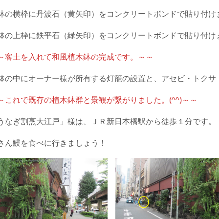
鉢の横枠に丹波石（黄矢印）をコンクリートボンドで貼り付け
鉢の上枠に鉄平石（緑矢印）をコンクリートボンドで貼り付け
～客土を入れて和風植木鉢の完成です。～～
鉢の中にオーナー様が所有する灯籠の設置と、アセビ・トクサ
～これで既存の植木鉢群と景観が繋がりました。(^^)～～
うなぎ割烹大江戸」様は、ＪＲ新日本橋駅から徒歩１分です。
さん鰻を食べに行きましょう！