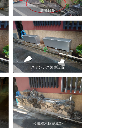
取替対象
ステンレス製鉢設置
和風植木鉢完成②