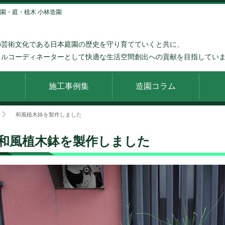
造園・庭・植木 小林造園
の芸術文化である日本庭園の歴史を守り育てていくと共に、
タルコーディネーターとして快適な生活空間創出への貢献を目指してい
施工事例集
造園コラム
和風植木鉢を製作しました
和風植木鉢を製作しました