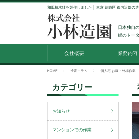
和風植木鉢を製作しました │ 東京 葛飾区 都内近郊の
日本独自
緑のトー
会社概要
業務内容
HOME
造園コラム
個人宅 お庭・外構作業
カテゴリー
お知らせ
マンションでの作業