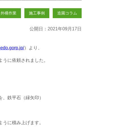
・外構作業
施工事例
造園コラム
公開日：2021年09月17日
oedo.gorp.jp/
）より、
ように依頼されました。
。
を、鉄平石（緑矢印）
ように積み上げます。