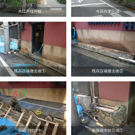
大江戸様外観
今回作業区域
既存設備撤去後①
既存設備撤去後②
石貼り付け中
和風植木鉢完成①