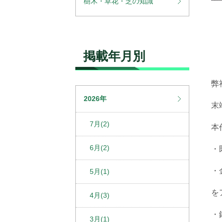
樹木・草花・芝の知識
掲載年月別
弊
2026年
末
7月(2)
本
6月(2)
・
・
5月(1)
を
4月(3)
・
3月(1)