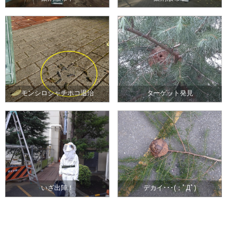
モンシロシャチホコ退治
ターゲット発見
いざ出陣！
デカイ･･･(；ﾟДﾟ)