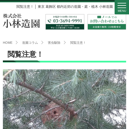
閲覧注意！ │ 東京 葛飾区 都内近郊の造園・庭・植木 小林造園
MENU
HOME
造園コラム
害虫駆除
閲覧注意！
閲覧注意！