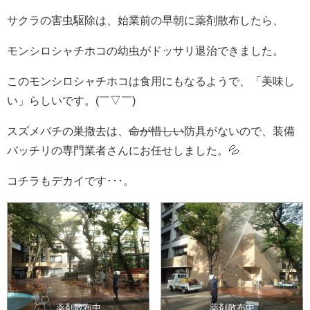
サクラの害虫駆除は、始業前の早朝に薬剤散布したら、
モンシロシャチホコの幼虫がドッサリ退治できました。
このモンシロシャチホコは食用にもなるようで、「美味し
い」らしいです。(￣▽￣)
スズメバチの巣撤去は、
命が惜しい
防具がないので、装備
バッチリの専門業者さんにお任せしました。💦
コチラもデカイです･･･。
薬剤散布中
薬剤散布中