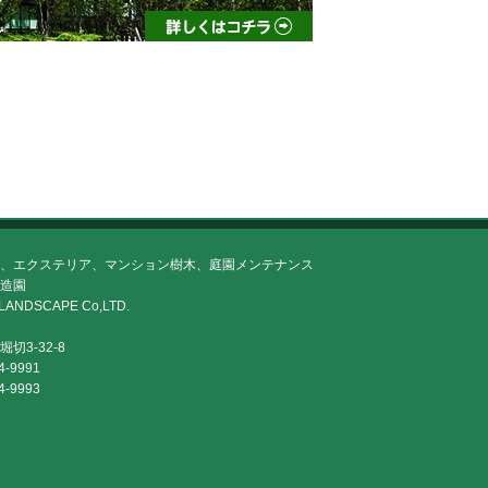
、エクステリア、マンション樹木、庭園メンテナンス
造園
LANDSCAPE Co,LTD.
切3-32-8
4-9991
4-9993