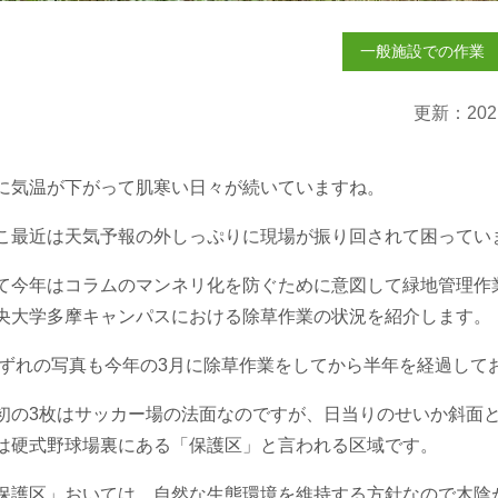
一般施設での作業
更新：202
に気温が下がって肌寒い日々が続いていますね。
こ最近は天気予報の外しっぷりに現場が振り回されて困ってい
て今年はコラムのマンネリ化を防ぐために意図して緑地管理作
央大学多摩キャンパスにおける除草作業の状況を紹介します。
ずれの写真も今年の
3
月に除草作業をしてから半年を経過して
初の
3
枚はサッカー場の法面なのですが、日当りのせいか斜面
は硬式野球場裏にある「保護区」と言われる区域です。
保護区」おいては、自然な生態環境を維持する方針なので木陰