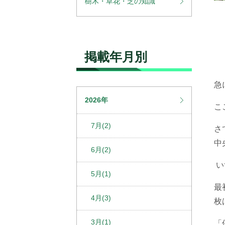
樹木・草花・芝の知識
掲載年月別
急
2026年
こ
7月(2)
さ
中
6月(2)
い
5月(1)
最
4月(3)
枚
3月(1)
「