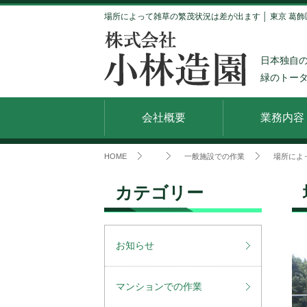
場所によって雑草の繁茂状況は差が出ます │ 東京 葛飾
日本独自
緑のトー
会社概要
業務内容
HOME
一般施設での作業
場所によ
カテゴリー
お知らせ
マンションでの作業