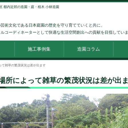
区 都内近郊の造園・庭・植木 小林造園
の芸術文化である日本庭園の歴史を守り育てていくと共に、
タルコーディネーターとして快適な生活空間創出への貢献を目指してい
施工事例集
造園コラム
って雑草の繁茂状況は差が出ます
場所によって雑草の繁茂状況は差が出