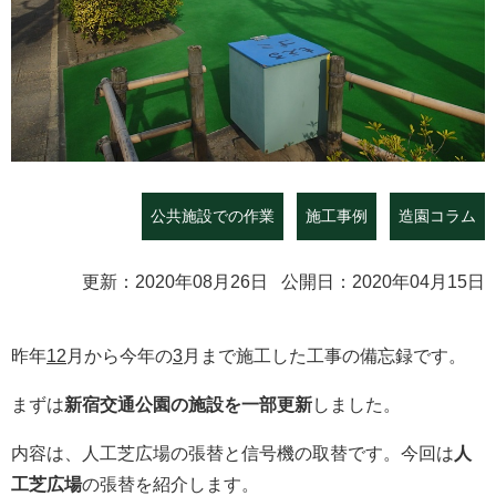
公共施設での作業
施工事例
造園コラム
更新：2020年08月26日 公開日：2020年04月15日
昨年
12
月から今年の
3
月まで施工した工事の備忘録です。
まずは
新宿交通公園の施設を一部更新
しました。
内容は、人工芝広場の張替と信号機の取替です。今回は
人
工芝広場
の張替を紹介します。