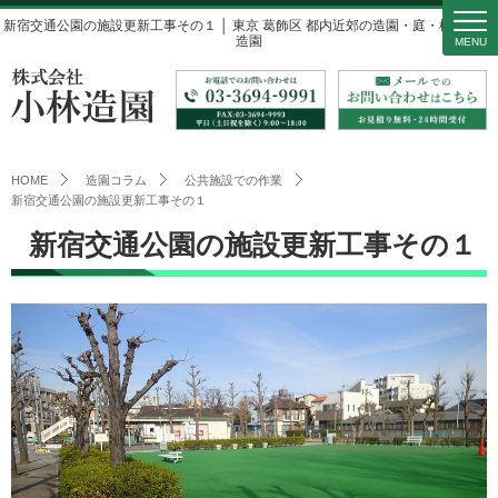
新宿交通公園の施設更新工事その１ │ 東京 葛飾区 都内近郊の造園・庭・植木 小林
造園
MENU
HOME
造園コラム
公共施設での作業
新宿交通公園の施設更新工事その１
新宿交通公園の施設更新工事その１