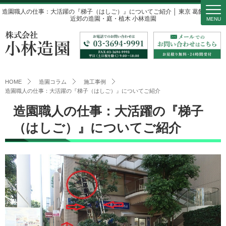
造園職人の仕事：大活躍の『梯子（はしご）』についてご紹介 │ 東京 葛飾区 都内
近郊の造園・庭・植木 小林造園
MENU
HOME
造園コラム
施工事例
造園職人の仕事：大活躍の『梯子（はしご）』についてご紹介
造園職人の仕事：大活躍の『梯子
（はしご）』についてご紹介