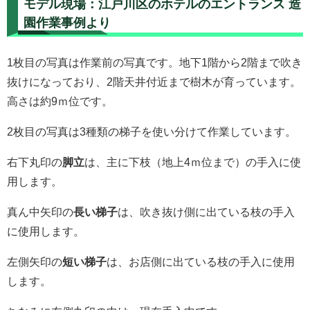
モデル現場：江戸川区のホテルのエントランス 造
園作業事例より
1枚目の写真は作業前の写真です。地下1階から2階まで吹き
抜けになっており、2階天井付近まで樹木が育っています。
高さは約9ｍ位です。
2枚目の写真は3種類の梯子を使い分けて作業しています。
右下丸印の
脚立
は、主に下枝（地上4ｍ位まで）の手入に使
用します。
真ん中矢印の
長い梯子
は、吹き抜け側に出ている枝の手入
に使用します。
左側矢印の
短い梯子
は、お店側に出ている枝の手入に使用
します。