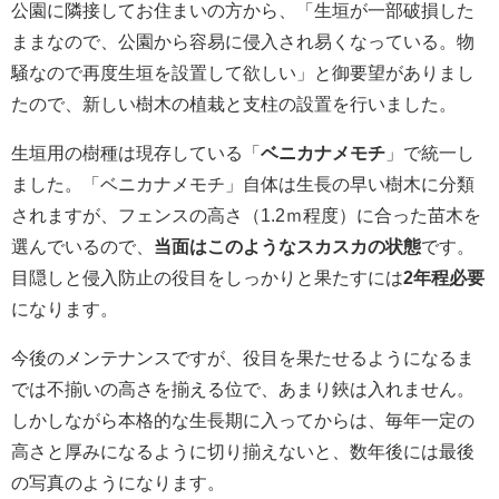
公園に隣接してお住まいの方から、「生垣が一部破損した
ままなので、公園から容易に侵入され易くなっている。物
騒なので再度生垣を設置して欲しい」と御要望がありまし
たので、新しい樹木の植栽と支柱の設置を行いました。
生垣用の樹種は現存している「
ベニカナメモチ
」で統一し
ました。「ベニカナメモチ」自体は生長の早い樹木に分類
されますが、フェンスの高さ（1.2ｍ程度）に合った苗木を
選んでいるので、
当面はこのようなスカスカの状態
です。
目隠しと侵入防止の役目をしっかりと果たすには
2年程必要
になります。
今後のメンテナンスですが、役目を果たせるようになるま
では不揃いの高さを揃える位で、あまり鋏は入れません。
しかしながら本格的な生長期に入ってからは、毎年一定の
高さと厚みになるように切り揃えないと、数年後には最後
の写真のようになります。