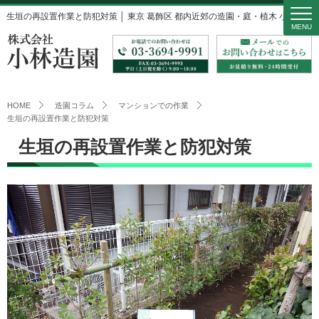
生垣の再設置作業と防犯対策 │ 東京 葛飾区 都内近郊の造園・庭・植木 小林造園
MENU
HOME
造園コラム
マンションでの作業
生垣の再設置作業と防犯対策
生垣の再設置作業と防犯対策