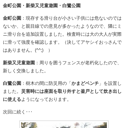
金町公園・新柴又児童遊園・白鷺公園
金町公園
：現存する滑り台が小さい子供には危ないのでは
ないか、と親目線での意見が多かったようなので、隣にミ
ニ滑り台を追加設置しました。検査時には大の大人が実際
に滑って強度を確認します。（決してアヤシイおっさんで
はありません。(^^;) ）
新柴又児童遊園
：周りを囲うフェンスが老朽化したので、
新しく交換しました。
白鷺公園
：樹木の間に防災用の「
かまどベンチ
」を設置し
ました。
災害時には座面を取り外すと釜戸として炊き出し
に使える
ようになっております。
次回に続く･･･