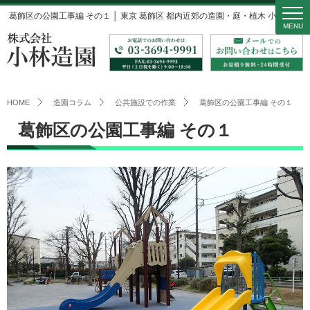
葛飾区の公園工事編 その１ │ 東京 葛飾区 都内近郊の造園・庭・植木 小林造園
MENU
HOME
造園コラム
公共施設での作業
葛飾区の公園工事編 その１
葛飾区の公園工事編 その１