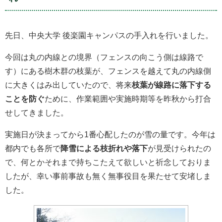
先日、中央大学 後楽園キャンパスの手入れを行いました。
今回は丸の内線との境界（フェンスの向こう側は線路で
す）にある樹木群の枝葉が、フェンスを越えて丸の内線側
に大きくはみ出していたので、将来
枝葉が線路に落下する
ことを防ぐ
ために、作業範囲や実施時期等を昨秋から打合
せしてきました。
実施日が決まってから1番心配したのが雪の量です。今年は
都内でも各所で
降雪による枝折れや落下
が見受けられたの
で、何とかそれまで持ちこたえて欲しいと祈念しておりま
したが、幸い事前事故も無く無事役目を果たせて安堵しま
した。