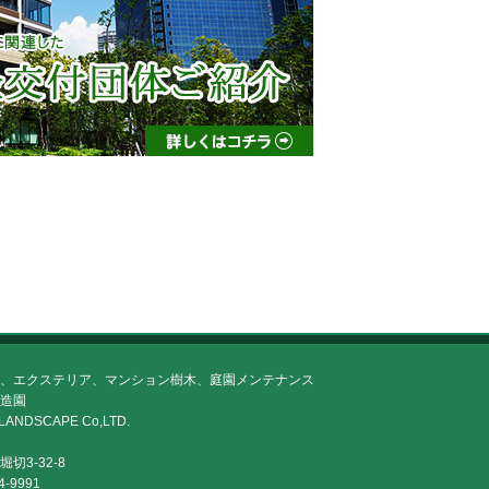
、エクステリア、マンション樹木、庭園メンテナンス
造園
LANDSCAPE Co,LTD.
切3-32-8
4-9991