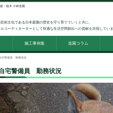
・庭・植木 小林造園
の芸術文化である日本庭園の歴史を守り育てていくと共に、
タルコーディネーターとして快適な生活空間創出への貢献を目指してい
施工事例集
造園コラム
自宅警備員 勤務状況
自宅警備員 勤務状況