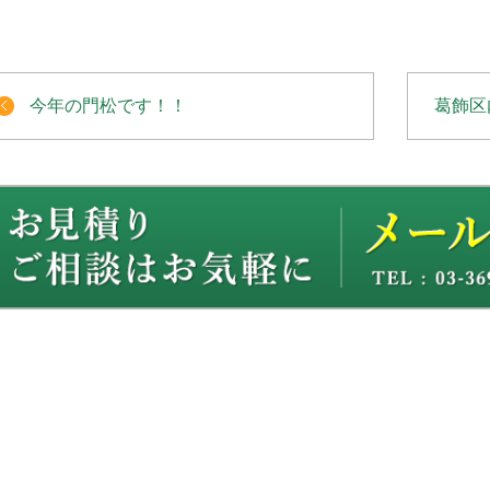
今年の門松です！！
葛飾区