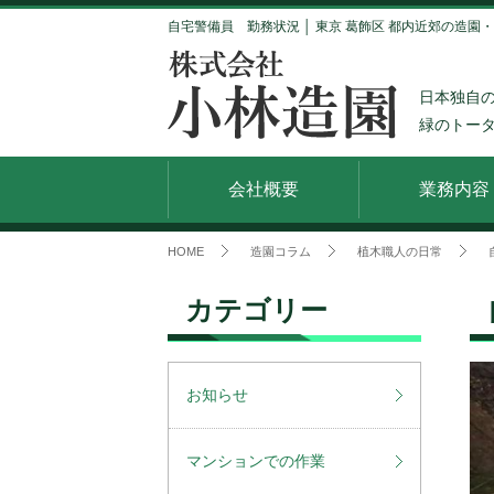
自宅警備員 勤務状況 │ 東京 葛飾区 都内近郊の造園
日本独自
緑のトー
会社概要
業務内容
HOME
造園コラム
植木職人の日常
カテゴリー
お知らせ
マンションでの作業