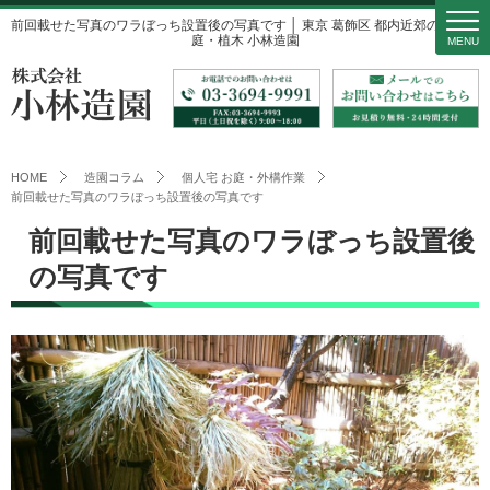
前回載せた写真のワラぼっち設置後の写真です │ 東京 葛飾区 都内近郊の造園・
庭・植木 小林造園
MENU
HOME
造園コラム
個人宅 お庭・外構作業
前回載せた写真のワラぼっち設置後の写真です
前回載せた写真のワラぼっち設置後
の写真です