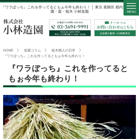
『ワラぼっち』これを作ってるともぉ今年も終わり！ │ 東京 葛飾区 都内近郊の造
園・庭・植木 小林造園
MENU
HOME
造園コラム
植木職人の日常
『ワラぼっち』これを作ってるともぉ今年も終わり！
『ワラぼっち』これを作ってると
もぉ今年も終わり！