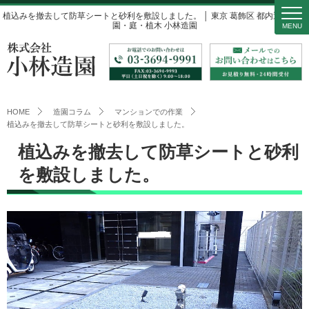
植込みを撤去して防草シートと砂利を敷設しました。 │ 東京 葛飾区 都内近郊の造
園・庭・植木 小林造園
MENU
HOME
造園コラム
マンションでの作業
植込みを撤去して防草シートと砂利を敷設しました。
植込みを撤去して防草シートと砂利
を敷設しました。