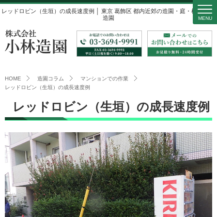
レッドロビン（生垣）の成長速度例 │ 東京 葛飾区 都内近郊の造園・庭・植木 小林
造園
MENU
HOME
造園コラム
マンションでの作業
レッドロビン（生垣）の成長速度例
レッドロビン（生垣）の成長速度例