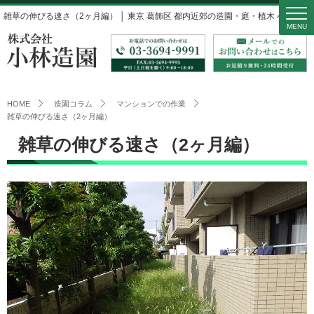
雑草の伸びる速さ（2ヶ月編） │ 東京 葛飾区 都内近郊の造園・庭・植木 小林造園
MENU
HOME
造園コラム
マンションでの作業
雑草の伸びる速さ（2ヶ月編）
雑草の伸びる速さ（2ヶ月編）