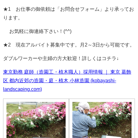
★1 お仕事の御依頼は「お問合せフォーム」より承ってお
ります。
お気軽に御連絡下さい！(^^)
★2 現在アルバイト募集中です。月2～3日から可能です。
ダブルワーカーや主婦の方大歓迎！詳しくはコチラ
↓
東京勤務 庭師（造園工・植木職人）採用情報 ｜ 東京 葛飾
区 都内近郊の造園・庭・植木 小林造園 (kobayashi-
landscaping.com)