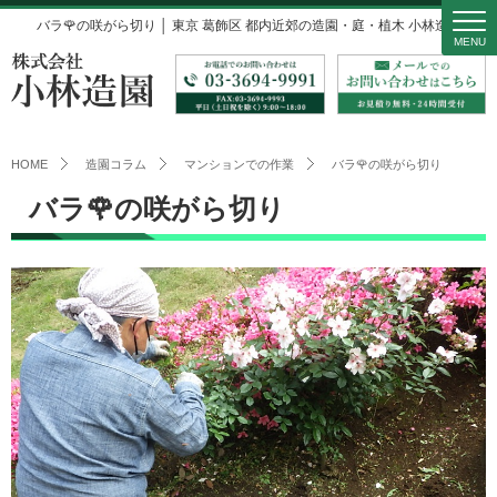
バラ🌹の咲がら切り │ 東京 葛飾区 都内近郊の造園・庭・植木 小林造園
MENU
HOME
造園コラム
マンションでの作業
バラ🌹の咲がら切り
バラ🌹の咲がら切り