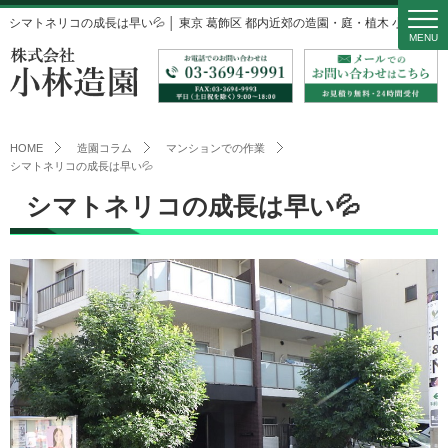
シマトネリコの成長は早い💦 │ 東京 葛飾区 都内近郊の造園・庭・植木 小林造園
MENU
HOME
造園コラム
マンションでの作業
シマトネリコの成長は早い💦
シマトネリコの成長は早い💦