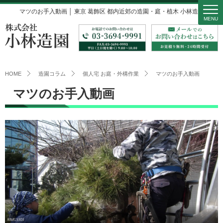
マツのお手入動画 │ 東京 葛飾区 都内近郊の造園・庭・植木 小林造園
MENU
HOME
造園コラム
個人宅 お庭・外構作業
マツのお手入動画
マツのお手入動画