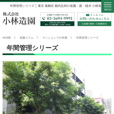
年間管理シリーズ │ 東京 葛飾区 都内近郊の造園・庭・植木 小林造園
MENU
HOME
造園コラム
マンションでの作業
年間管理シリーズ
年間管理シリーズ