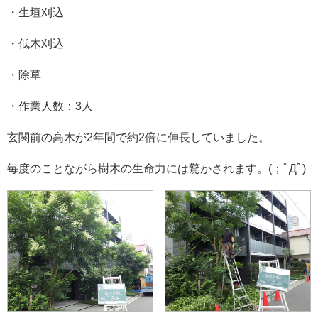
・生垣刈込
・低木刈込
・除草
・作業人数：3人
玄関前の高木が2年間で約2倍に伸長していました。
毎度のことながら樹木の生命力には驚かされます。(；ﾟДﾟ)