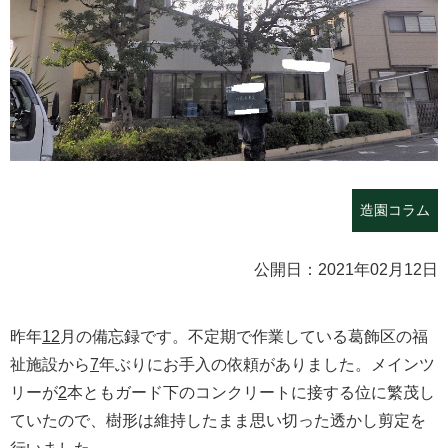
造園コラム
公開日：2021年02月12日
昨年
12
月の備忘録です。不定期で作業している葛飾区の福
祉施設から
7
年ぶりにお手入の依頼がありました。メインツ
リーが
2
本ともガード下のコンクリートに接する位に繁茂し
ていたので、樹形は維持したまま思い切った透かし剪定を