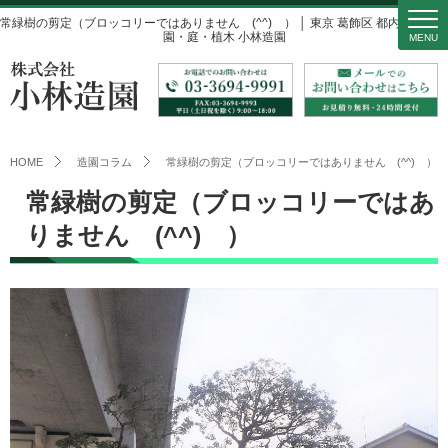
常緑樹の剪定（ブロッコリーではありません (^^) ） │ 東京 葛飾区 都内近郊の造
園・庭・植木 小林造園
MENU
HOME
造園コラム
常緑樹の剪定（ブロッコリーではありません (^^) ）
常緑樹の剪定（ブロッコリーではあ
りません (^^) ）