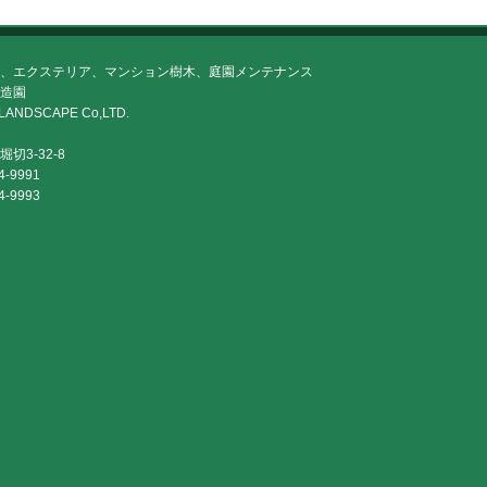
、エクステリア、マンション樹木、庭園メンテナンス
造園
LANDSCAPE Co,LTD.
切3-32-8
4-9991
4-9993