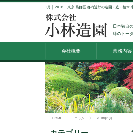
1月 │ 2018 │ 東京 葛飾区 都内近郊の造園・庭・植木
日本独自
緑のトー
会社概要
業務内容
HOME
コラム
2018年1月
カテゴリー