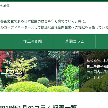
 小林造園
の芸術文化である日本庭園の歴史を守り育てていくと共に、
タルコーディネーターとして快適な生活空間創出への貢献を目指してい
施工事例集
造園コラム
株式会社小林
施工事例や造
める国内の風
いたします。
2018年1月のコラム記事一覧