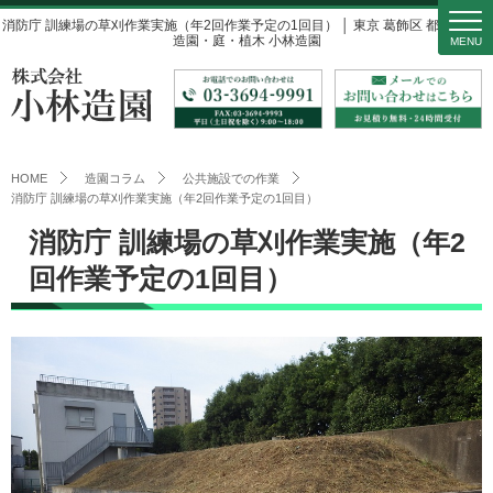
消防庁 訓練場の草刈作業実施（年2回作業予定の1回目） │ 東京 葛飾区 都内近郊の
造園・庭・植木 小林造園
MENU
HOME
造園コラム
公共施設での作業
消防庁 訓練場の草刈作業実施（年2回作業予定の1回目）
消防庁 訓練場の草刈作業実施（年2
回作業予定の1回目）