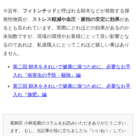
※近年、
フィトンチッド
と呼ばれる樹木などが発散する揮
発性物質が、
ストレス軽減や血圧・脈拍の安定に効果
があ
るとも言われています。実際にどれほどの効果があるのか
未知数ですが、現場の環境やお客様にとって良い影響とな
るのであれば、私達職人にとってこれほど嬉しい事はあり
ません。
第二回 樹木をきれいで健康に保つために、必要なお手
入れ『病害虫の予防・駆除』編
第三回 樹木をきれいで健康に保つために、必要なお手
入れ『施肥』編
葛飾区 小林造園のコラムをお読みいただきありがとうござい
ます。
もし、当記事が役に立ちましたら『いいね！』してい