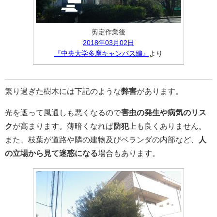
剪定作業後
2018年03月02日
『中央大学多摩キャンパス編』
より
繁り過ぎた樹木には下記のような
弊害
があります。
光を遮って風通しも悪くなるので
害虫の発生や病気のリス
ク
が高まります。薄暗くなれば
防犯
上も良くありません。
また、枝葉が道路や隣の建物及びベランダの内部など、
人
の立場から見て迷惑になる
場合もあります。