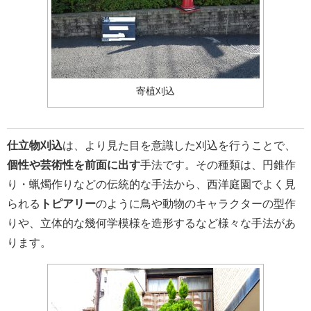
寄植刈込
仕立物刈込
は、より見た目を意識した刈込を行うことで、
個性や芸術性を前面に出す
手法です。その種類は、円錐作
り・蝋燭作りなどの伝統的な手法から、西洋庭園でよく見
られる
トピアリー
のように鳥や動物のキャラクターの型作
りや、立体的な幾何学模様を造形するなど様々な手法があ
ります。