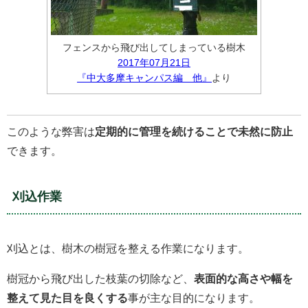
フェンスから飛び出してしまっている樹木
2017年07月21日
『中大多摩キャンパス編 他』
より
このような弊害は
定期的に管理を続けることで未然に防止
できます。
刈込作業
刈込とは、樹木の樹冠を整える作業になります。
樹冠から飛び出した枝葉の切除など、
表面的な高さや幅を
整えて見た目を良くする
事が主な目的になります。