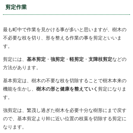
剪定作業
最も町中で作業を見かける事が多いと思いますが、樹木の
不必要な枝を切り、形を整える作業の事を剪定といいま
す。
剪定には、
基本剪定
・
強剪定
・
軽剪定
・
支障枝剪定
などの
方法があります。
基本剪定は、樹木の不要な枝を切除することで樹木本来の
機能を生かし、
樹木の形と健康を整えていく
剪定になりま
す。
強剪定は、繁茂し過ぎた樹木を必要十分な樹形にまで戻す
ので、基本剪定より幹に近い位置の枝葉を切除する剪定に
なります。