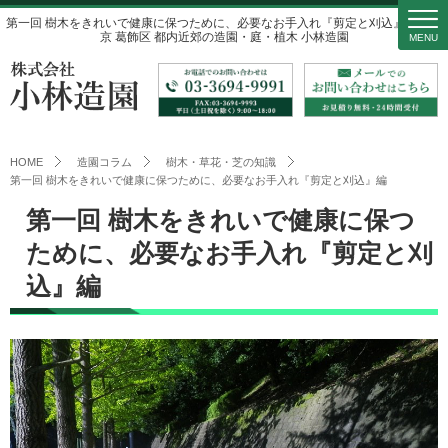
第一回 樹木をきれいで健康に保つために、必要なお手入れ『剪定と刈込』編 │ 東
京 葛飾区 都内近郊の造園・庭・植木 小林造園
MENU
HOME
造園コラム
樹木・草花・芝の知識
第一回 樹木をきれいで健康に保つために、必要なお手入れ『剪定と刈込』編
第一回 樹木をきれいで健康に保つ
ために、必要なお手入れ『剪定と刈
込』編