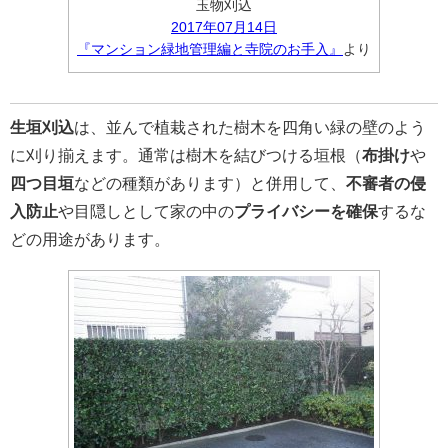
玉物刈込
2017年07月14日
『マンション緑地管理編と寺院のお手入』
より
生垣刈込
は、並んで植栽された樹木を四角い緑の壁のよう
に刈り揃えます。通常は樹木を結びつける垣根（
布掛け
や
四つ目垣
などの種類があります）と併用して、
不審者の侵
入防止
や目隠しとして家の中の
プライバシーを確保
するな
どの用途があります。