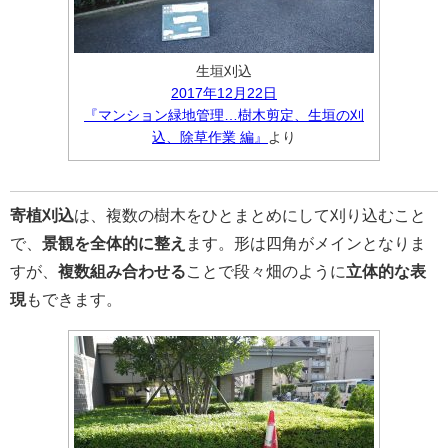
生垣刈込
2017年12月22日
『マンション緑地管理…樹木剪定、生垣の刈
込、除草作業 編』
より
寄植刈込
は、複数の樹木をひとまとめにして刈り込むこと
で、
景観を全体的に整え
ます。形は四角がメインとなりま
すが、
複数組み合わせる
ことで段々畑のように
立体的な表
現
もできます。