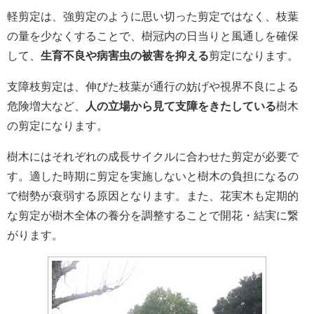
軽剪定は、強剪定のように思い切った剪定ではなく、枝葉
の量を少なくすることで、樹冠内の日当りと風通しを確保
して、
生育不良や病害虫の被害を抑える
剪定になります。
支障枝剪定は、伸びた枝葉が通行の妨げや視界不良による
危険増大など、
人の立場から見て支障をきたしている
樹木
の剪定になります。
樹木にはそれぞれの成長サイクルに合わせた剪定が必要で
す。適した時期に剪定を実施しないと樹木の負担になるの
で樹勢が衰弱する原因となります。また、花実木も定期的
な剪定が樹木全体の養分を調整することで開花・結実に繋
がります。