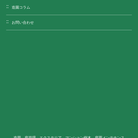
造園コラム
お問い合わせ
造園、庭管理、エクステリア、マンション樹木、庭園メンテナンス