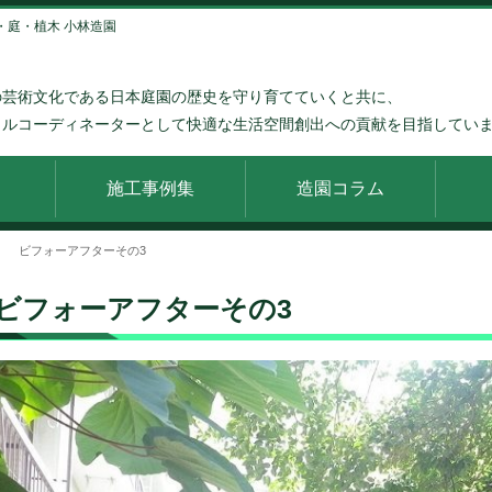
園・庭・植木 小林造園
の芸術文化である日本庭園の歴史を守り育てていくと共に、
タルコーディネーターとして快適な生活空間創出への貢献を目指してい
施工事例集
造園コラム
ビフォーアフターその3
ビフォーアフターその3