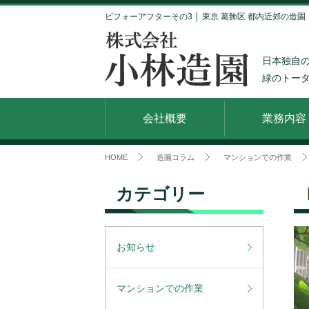
ビフォーアフターその3 │ 東京 葛飾区 都内近郊の造
日本独自
緑のトー
会社概要
業務内容
HOME
造園コラム
マンションでの作業
カテゴリー
お知らせ
マンションでの作業