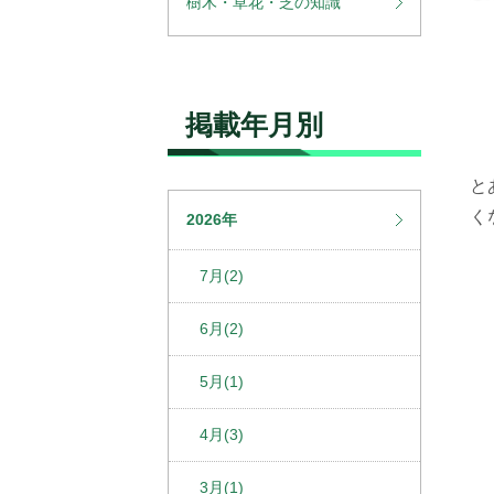
樹木・草花・芝の知識
掲載年月別
と
く
2026年
7月(2)
6月(2)
5月(1)
4月(3)
3月(1)