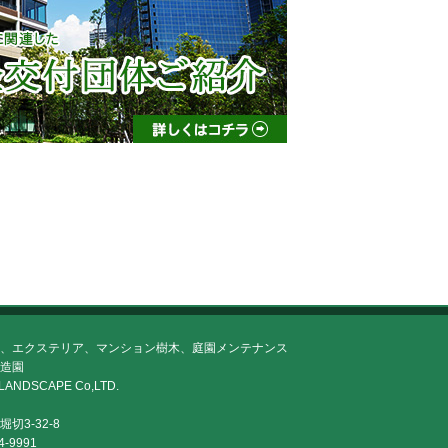
、エクステリア、マンション樹木、庭園メンテナンス
造園
LANDSCAPE Co,LTD.
切3-32-8
4-9991