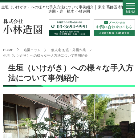
生垣（いけがき）への様々な手入方法について事例紹介 │ 東京 葛飾区 都内近郊の
造園・庭・植木 小林造園
MENU
HOME
造園コラム
個人宅 お庭・外構作業
生垣（いけがき）への様々な手入方法について事例紹介
生垣（いけがき）への様々な手入方
法について事例紹介