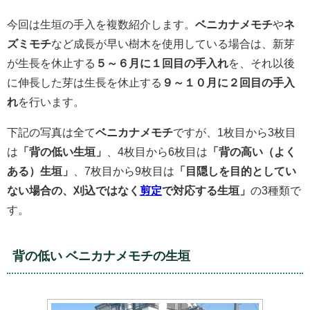
今回は生垣の手入を複数紹介します。
ベニカナメモチ
や
ネ
ズミモチ
など成長が早い樹木を使用している場合は、新芽
が生長を休止する
５～６月に１回目の手入れ
を、それ以後
に伸長した芽は生長を休止する
９～１０月に２回目の手入
れ
を行います。
下記の写真は全て
ベニカナメモチ
ですが、1枚目から3枚目
は
「背の低い生垣」
、4枚目から6枚目は
「背の高い（よく
ある）生垣」
、7枚目から9枚目は
「目隠しを目的としてい
ない場合の、刈込ではなく
剪定
で対応する生垣」
の3種類で
す。
背の低い ベニカナメモチの生垣