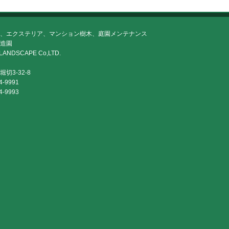
、エクステリア、マンション樹木、庭園メンテナンス
造園
LANDSCAPE Co,LTD.
切3-32-8
4-9991
4-9993