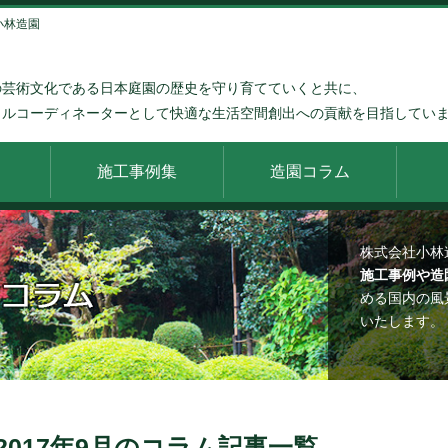
 小林造園
の芸術文化である日本庭園の歴史を守り育てていくと共に、
タルコーディネーターとして快適な生活空間創出への貢献を目指してい
施工事例集
造園コラム
株式会社小林
施工事例や造
める国内の風
いたします。
2017年9月のコラム記事一覧