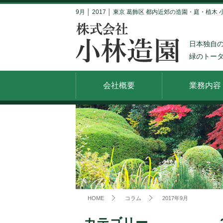
9月 │ 2017 │ 東京 葛飾区 都内近郊の造園・庭・植木
日本独自
緑のトー
会社概要
業務内容
HOME
コラム
2017年9月
カテゴリー